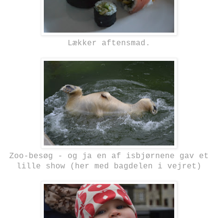
Lækker aftensmad.
Zoo-besøg - og ja en af isbjørnene gav et
lille show (her med bagdelen i vejret)